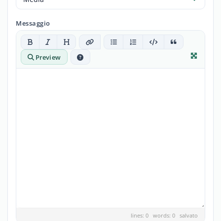
Messaggio
Preview
lines: 0 words: 0
salvato