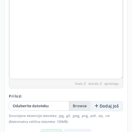
lines: 0 words: 0
spremaju
Prilozi
Odaberite datoteku
Dodaj još
Dozvoljene ekstenzije datoteka: .jpg, .gif, .jpeg, .png, .pdf, .zip, .rar
(Maksimalna veličina datoteke: 100MB)