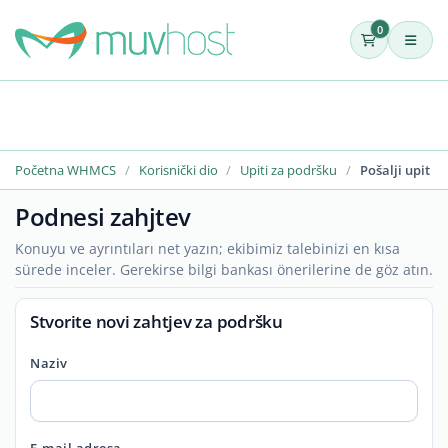
0
Početna WHMCS
Korisnički dio
Upiti za podršku
Pošalji upit
Podnesi zahjtev
Konuyu ve ayrıntıları net yazın; ekibimiz talebinizi en kısa
sürede inceler. Gerekirse bilgi bankası önerilerine de göz atın.
Stvorite novi zahtjev za podršku
Naziv