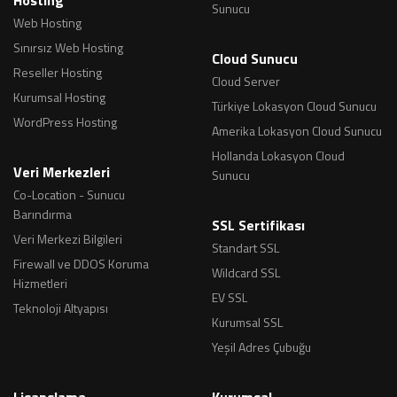
Sunucu
Web Hosting
Sınırsız Web Hosting
Cloud Sunucu
Reseller Hosting
Cloud Server
Kurumsal Hosting
Türkiye Lokasyon Cloud Sunucu
WordPress Hosting
Amerika Lokasyon Cloud Sunucu
Hollanda Lokasyon Cloud
Veri Merkezleri
Sunucu
Co-Location - Sunucu
Barındırma
SSL Sertifikası
Veri Merkezi Bilgileri
Standart SSL
Firewall ve DDOS Koruma
Wildcard SSL
Hizmetleri
EV SSL
Teknoloji Altyapısı
Kurumsal SSL
Yeşil Adres Çubuğu
Lisanslama
Kurumsal