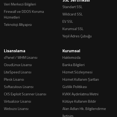
SSL Sertifikası
Veri Merkezi Bilgileri
Standart SSL
Firewall ve DDOS Koruma
Wildcard SSL
Hizmetleri
EV SSL
Teknoloji Altyapısı
Kurumsal SSL
Yeşil Adres Çubuğu
Lisanslama
Kurumsal
cPanel / WHM Lisansı
Hakkımızda
CloudLinux Lisansı
Banka Bilgileri
LiteSpeed Lisansı
Hizmet Sözleşmesi
Plesk Lisansı
Hizmet Kullanım Şartları
Softaculous Lisansı
Gizlilik Politikası
CXS Exploit Scanner Lisansı
KVKK Aydınlatma Metni
Virtualizor Lisansı
Kötüye Kullanım Bildir
Webuzo Lisansı
Alan Adları Hk. Bilgilendirme
İletişim