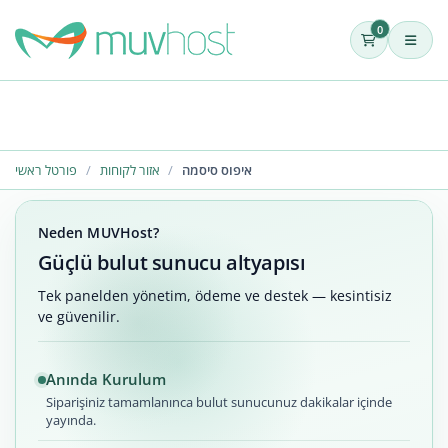
0
איפוס סיסמה
אזור לקוחות
פורטל ראשי
Neden MUVHost?
Güçlü bulut sunucu altyapısı
Tek panelden yönetim, ödeme ve destek — kesintisiz
ve güvenilir.
Anında Kurulum
Siparişiniz tamamlanınca bulut sunucunuz dakikalar içinde
yayında.