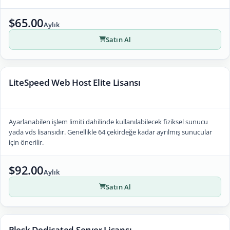
$65.00
Aylık
Satın Al
LiteSpeed Web Host Elite Lisansı
Ayarlanabilen işlem limiti dahilinde kullanılabilecek fiziksel sunucu
yada vds lisansıdır. Genellikle 64 çekirdeğe kadar ayrılmış sunucular
için önerilir.
$92.00
Aylık
Satın Al
Plesk Dedicated Server Lisansı