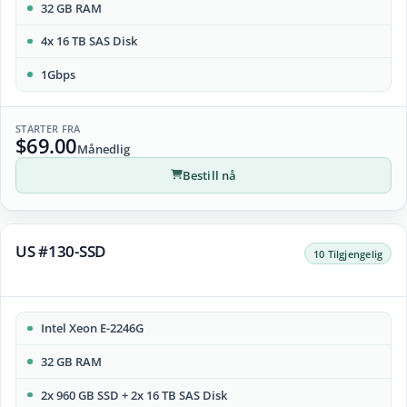
32 GB RAM
4x 16 TB SAS Disk
1Gbps
STARTER FRA
$69.00
Månedlig
Bestill nå
US #130-SSD
10 Tilgjengelig
Intel Xeon E-2246G
32 GB RAM
2x 960 GB SSD + 2x 16 TB SAS Disk