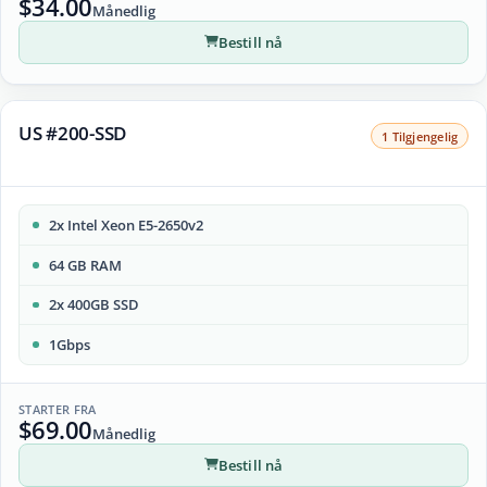
$34.00
Månedlig
Bestill nå
US #200-SSD
1 Tilgjengelig
2x Intel Xeon E5-2650v2
64 GB RAM
2x 400GB SSD
1Gbps
STARTER FRA
$69.00
Månedlig
Bestill nå