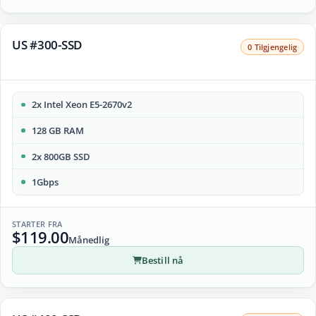
US #300-SSD
0 Tilgjengelig
2x Intel Xeon E5-2670v2
128 GB RAM
2x 800GB SSD
1Gbps
STARTER FRA
$119.00
Månedlig
Bestill nå