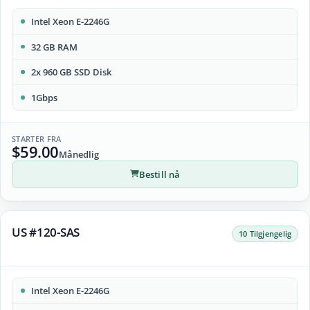
Intel Xeon E-2246G
32 GB RAM
2x 960 GB SSD Disk
1Gbps
STARTER FRA
$59.00
Månedlig
Bestill nå
US #120-SAS
10 Tilgjengelig
Intel Xeon E-2246G