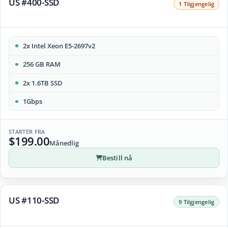
US #400-SSD
1 Tilgjengelig
2x Intel Xeon E5-2697v2
256 GB RAM
2x 1.6TB SSD
1Gbps
STARTER FRA
$199.00
Månedlig
Bestill nå
US #110-SSD
9 Tilgjengelig