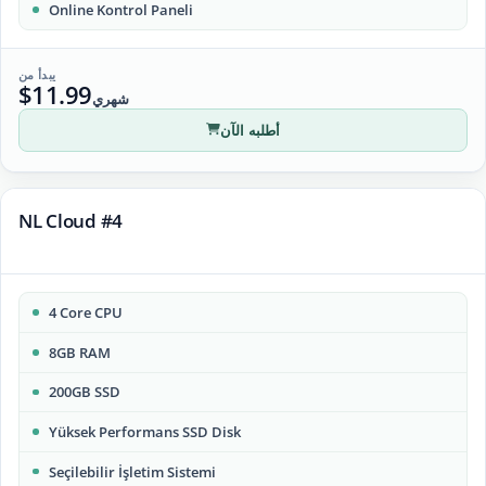
Online Kontrol Paneli
يبدأ من
$11.99
شهري
أطلبه الآن
NL Cloud #4
4 Core CPU
8GB RAM
200GB SSD
Yüksek Performans SSD Disk
Seçilebilir İşletim Sistemi