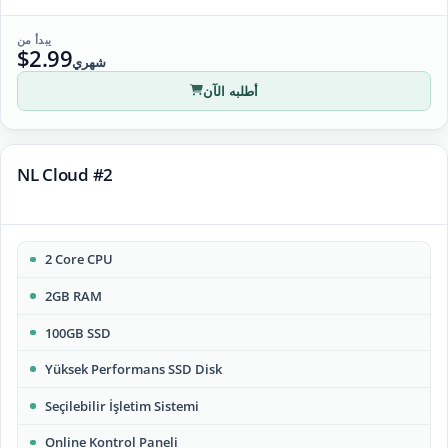
يبدأ من
$2.99
شهري
أطلبه الآن
NL Cloud #2
2 Core CPU
2GB RAM
100GB SSD
Yüksek Performans SSD Disk
Seçilebilir İşletim Sistemi
Online Kontrol Paneli