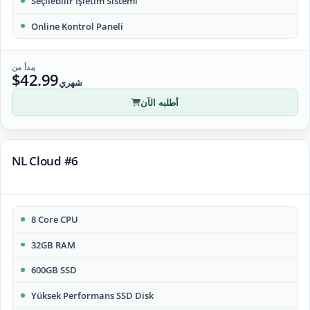
Seçilebilir İşletim Sistemi
Online Kontrol Paneli
يبدأ من
$42.99
شهري
أطلبه الآن
NL Cloud #6
8 Core CPU
32GB RAM
600GB SSD
Yüksek Performans SSD Disk