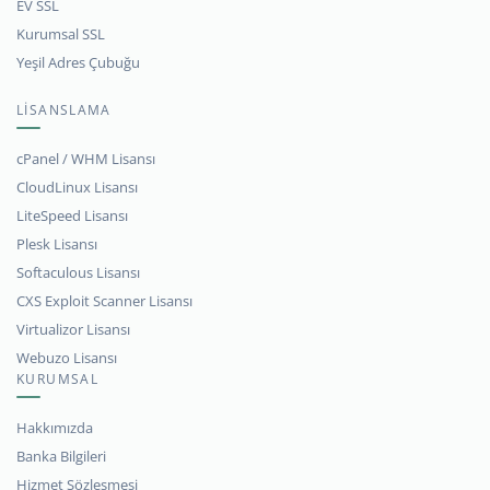
EV SSL
Kurumsal SSL
Yeşil Adres Çubuğu
LİSANSLAMA
cPanel / WHM Lisansı
CloudLinux Lisansı
LiteSpeed Lisansı
Plesk Lisansı
Softaculous Lisansı
CXS Exploit Scanner Lisansı
Virtualizor Lisansı
Webuzo Lisansı
KURUMSAL
Hakkımızda
Banka Bilgileri
Hizmet Sözleşmesi