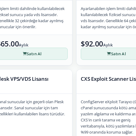
işlem limiti dahilinde kullanılabilecek
Ayarlanabilen işlem limiti dahi
ziksel sunucu yada vds lisansıdır.
kullanılabilecek fiziksel sunuc
enellikle 32 çekirdeğe kadar ayrılmış
vds lisansıdır. Genellikle 64 çe
nucular için önerilir.
kadar ayrılmış sunucular için ön
$65.00
$92.00
Aylık
Aylık
Satın Al
Satın Al
lesk VPS/VDS Lisansı
CXS Exploit Scanner Li
nal sunucular için geçerli olan Plesk
ConfigServer eXploit Tarayıcı (C
sansıdır. Sanal sunucular için tam
cPanel sunucusunda kötü ama
ellikleri kullanılabilen lisans türüdür.
yazılım algılama ve kaldırma ara
CXS'in canlı tarama ve geniş
veritabanıyla, kötü yazılımlara 
%99 oranında koruma sağlar.