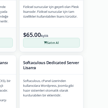
linde
Fiziksel sunucular için geçerli olan Plesk
u yada
lisansıdır. Fiziksel sunucular için tam
kirdeğe
özellikleri kullanılabilen lisans türüdür.
erilir.
$65.00
Aylık
Satın Al
sansı
Softaculous Dedicated Server
Lisansı
XS), bir
Softaculous, cPanel üzerinden
çlı
kullanıcılara Wordpress, Joomla gibi
cıdır.
hazır sistemleri otomatik olarak
kurdurabilen bir eklentidir.
karşı