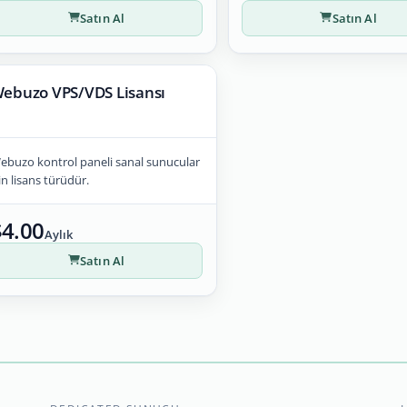
Satın Al
Satın Al
ebuzo VPS/VDS Lisansı
ebuzo kontrol paneli sanal sunucular
in lisans türüdür.
$4.00
Aylık
Satın Al