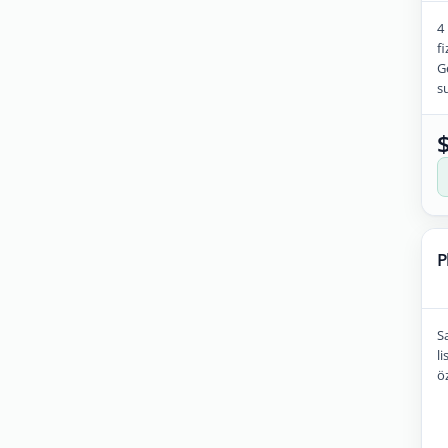
4 
fi
G
su
P
Sa
li
öz