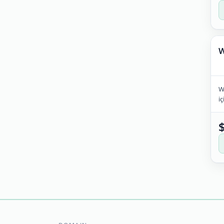
W
W
iç