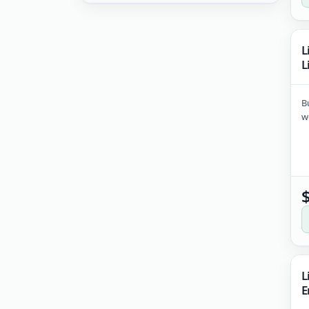
L
L
B
wo
L
E