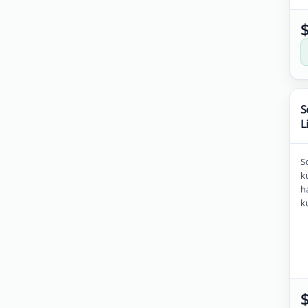
S
L
S
k
h
ku