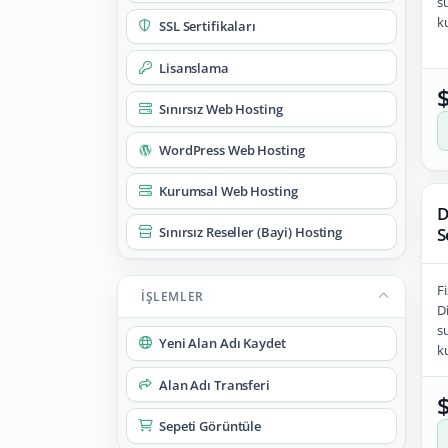
su
ku
SSL Sertifikaları
Lisanslama
Sınırsız Web Hosting
WordPress Web Hosting
Kurumsal Web Hosting
D
S
Sınırsız Reseller (Bayi) Hosting
Fi
İŞLEMLER
Di
su
Yeni Alan Adı Kaydet
ku
Alan Adı Transferi
Sepeti Görüntüle