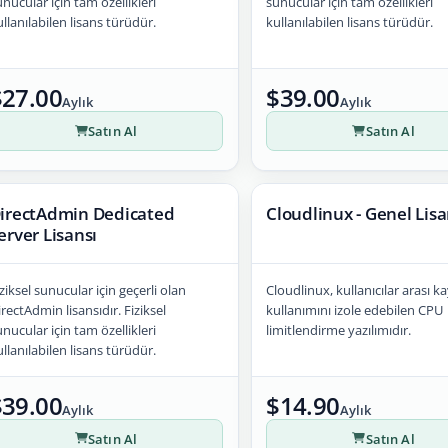
nucular için tam özellikleri
sunucular için tam özellikleri
llanılabilen lisans türüdür.
kullanılabilen lisans türüdür.
$27.00
$39.00
Aylık
Aylık
Satın Al
Satın Al
irectAdmin Dedicated
Cloudlinux - Genel Lis
erver Lisansı
ziksel sunucular için geçerli olan
Cloudlinux, kullanıcılar arası k
rectAdmin lisansıdır. Fiziksel
kullanımını izole edebilen CPU
nucular için tam özellikleri
limitlendirme yazılımıdır.
llanılabilen lisans türüdür.
$39.00
$14.90
Aylık
Aylık
Satın Al
Satın Al