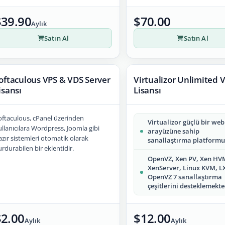
$39.90
$70.00
Aylık
Satın Al
Satın Al
oftaculous VPS & VDS Server
Virtualizor Unlimited 
isansı
Lisansı
oftaculous, cPanel üzerinden
Virtualizor güçlü bir web
ullanıcılara Wordpress, Joomla gibi
arayüzüne sahip
azır sistemleri otomatik olarak
sanallaştırma platformu
rdurabilen bir eklentidir.
OpenVZ, Xen PV, Xen HV
XenServer, Linux KVM, L
OpenVZ 7 sanallaştırma
çeşitlerini desteklemekte
$2.00
$12.00
Aylık
Aylık