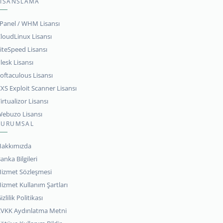
LİSANSLAMA
Panel / WHM Lisansı
loudLinux Lisansı
iteSpeed Lisansı
lesk Lisansı
oftaculous Lisansı
XS Exploit Scanner Lisansı
irtualizor Lisansı
ebuzo Lisansı
KURUMSAL
akkımızda
anka Bilgileri
izmet Sözleşmesi
izmet Kullanım Şartları
izlilik Politikası
VKK Aydınlatma Metni