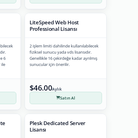
LiteSpeed Web Host
Professional Lisansı
abilecek
2 işlem limiti dahilinde kullanılabilecek
dır.
fiziksel sunucu yada vds lisansıdır.
e 6
Genellikle 16 çekirdeğe kadar ayrılmış
ile
sunucular için önerilir.
$46.00
Aylık
Satın Al
ite
Plesk Dedicated Server
Lisansı