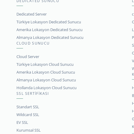
DEDICATED SUNUCU
Dedicated Server
c
Türkiye Lokasyon Dedicated Sunucu
C
Amerika Lokasyon Dedicated Sunucu
L
Almanya Lokasyon Dedicated Sunucu
P
CLOUD SUNUCU
S
C
Cloud Server
V
Türkiye Lokasyon Cloud Sunucu
W
Amerika Lokasyon Cloud Sunucu
Almanya Lokasyon Cloud Sunucu
Hollanda Lokasyon Cloud Sunucu
H
SSL SERTİFİKASI
B
H
Standart SSL
H
Wildcard SSL
G
EV SSL
K
Kurumsal SSL