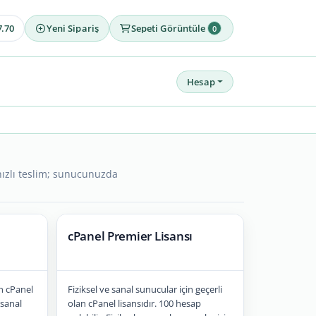
7.70
Yeni Sipariş
Sepeti Görüntüle
0
Hesap
 hızlı teslim; sunucunuzda
cPanel Premier Lisansı
an cPanel
Fiziksel ve sanal sunucular için geçerli
 sanal
olan cPanel lisansıdır. 100 hesap