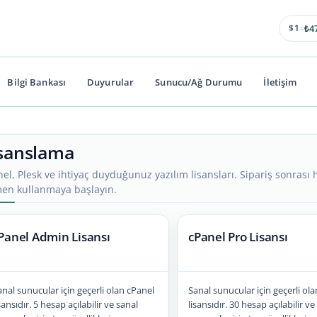
4
$1
=
₺
Bilgi Bankası
Duyurular
Sunucu/Ağ Durumu
İletişim
sanslama
el, Plesk ve ihtiyaç duyduğunuz yazılım lisansları. Sipariş sonrası
en kullanmaya başlayın.
Panel Admin Lisansı
cPanel Pro Lisansı
anal sunucular için geçerli olan cPanel
Sanal sunucular için geçerli ol
sansıdır. 5 hesap açılabilir ve sanal
lisansıdır. 30 hesap açılabilir ve