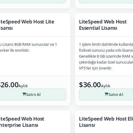
iteSpeed Web Host Lite
LiteSpeed Web Host
isansı
Essential Lisansı
u Lisans 8GB RAM sunucular ve 1
1 işlem limiti dahilinde kullanıl
rker ile sınırlıdır.
fiziksel sunucu yada vds lisansı
Genellikle 8 GB üzerinde RAM v
çekirdeğe kadar özel sunucular 
VPS'ler için önerilir.
$26.00
$36.00
Aylık
Aylık
Satın Al
Satın Al
iteSpeed Web Host
LiteSpeed Web Host El
nterprise Lisansı
Lisansı