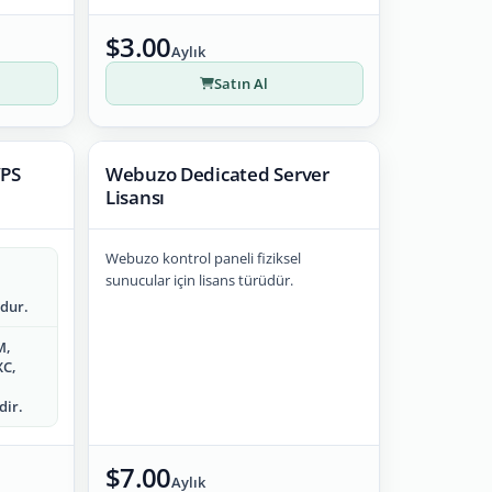
$3.00
Aylık
Satın Al
VPS
Webuzo Dedicated Server
Lisansı
Webuzo kontrol paneli fiziksel
sunucular için lisans türüdür.
dur.
M,
XC,
dir.
$7.00
Aylık