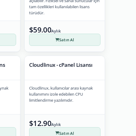
açılabilir. Fiziksel ve sanal sunucular için
tam özellikleri kullanılabilen lisans
türüdür.
$59.00
Aylık
Satın Al
ans
Cloudlinux - cPanel Lisansı
aynak
Cloudlinux, kullanıcılar arası kaynak
kullanımını izole edebilen CPU
limitlendirme yazılımıdır.
$12.90
Aylık
Satın Al