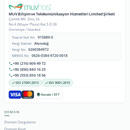
MUV Bilişim ve Telekomünikasyon Hizmetleri Limited Şirketi
Çamlık Mh. Dinç Sk.
No.4 (Muyar Plaza) Kat.5 D.36
Ümraniye / İstanbul
915889-0
Ticaret Sicil No
Alemdağ
Vergi Dairesi
6260384972
Vergi No
0626-0384-9720-0018
MERSİS No
+90 (216) 606 49 72
+90 (850) 840 16 25
+90 (553) 656 18 56
ISO 27001:2013
ISO 9001:2015
Havale / EFT
DOMAIN
Domain Sorgulama
Domain Kayıt