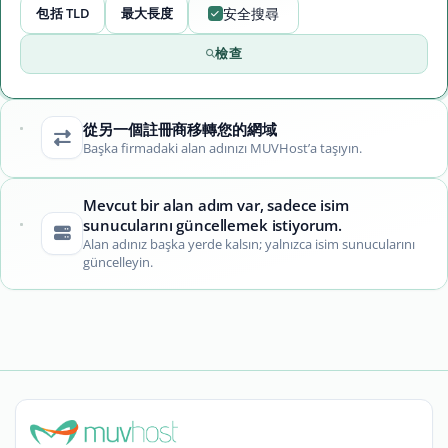
包括 TLD
最大長度
安全搜尋
檢查
從另一個註冊商移轉您的網域
Başka firmadaki alan adınızı MUVHost’a taşıyın.
Mevcut bir alan adım var, sadece isim
sunucularını güncellemek istiyorum.
Alan adınız başka yerde kalsın; yalnızca isim sunucularını
güncelleyin.