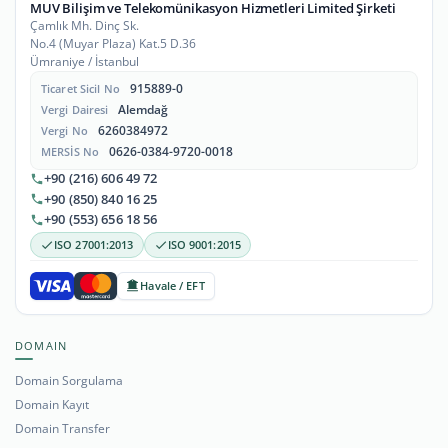
MUV Bilişim ve Telekomünikasyon Hizmetleri Limited Şirketi
Çamlık Mh. Dinç Sk.
No.4 (Muyar Plaza) Kat.5 D.36
Ümraniye / İstanbul
915889-0
Ticaret Sicil No
Alemdağ
Vergi Dairesi
6260384972
Vergi No
0626-0384-9720-0018
MERSİS No
+90 (216) 606 49 72
+90 (850) 840 16 25
+90 (553) 656 18 56
ISO 27001:2013
ISO 9001:2015
Havale / EFT
DOMAIN
Domain Sorgulama
Domain Kayıt
Domain Transfer