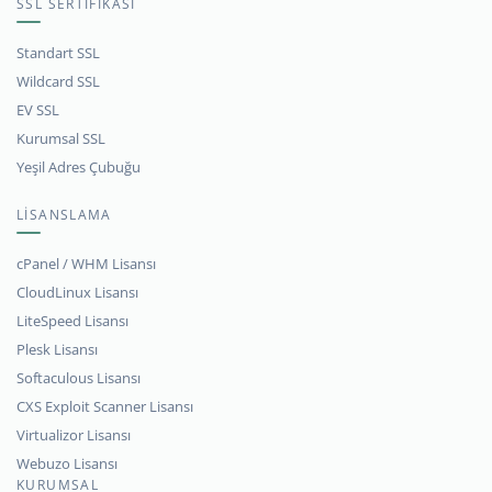
SSL SERTİFİKASI
Standart SSL
Wildcard SSL
EV SSL
Kurumsal SSL
Yeşil Adres Çubuğu
LİSANSLAMA
cPanel / WHM Lisansı
CloudLinux Lisansı
LiteSpeed Lisansı
Plesk Lisansı
Softaculous Lisansı
CXS Exploit Scanner Lisansı
Virtualizor Lisansı
Webuzo Lisansı
KURUMSAL