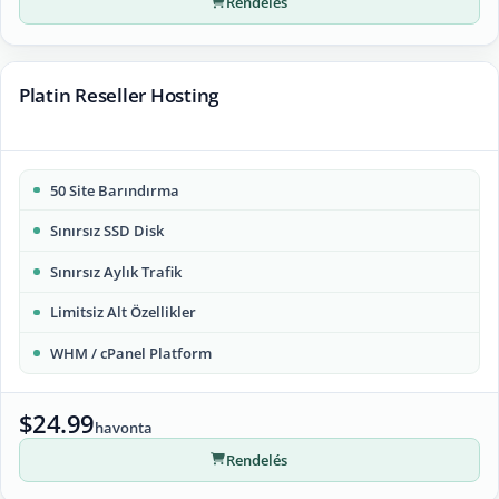
Rendelés
Platin Reseller Hosting
50 Site Barındırma
Sınırsız SSD Disk
Sınırsız Aylık Trafik
Limitsiz Alt Özellikler
WHM / cPanel Platform
$24.99
havonta
Rendelés