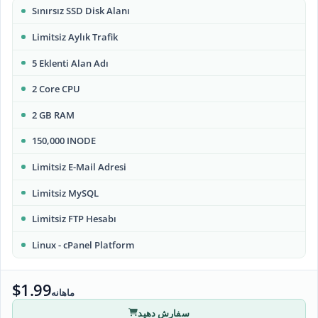
Sınırsız SSD Disk Alanı
Limitsiz Aylık Trafik
5 Eklenti Alan Adı
2 Core CPU
2 GB RAM
150,000 INODE
Limitsiz E-Mail Adresi
Limitsiz MySQL
Limitsiz FTP Hesabı
Linux - cPanel Platform
$1.99
ماهانه
سفارش دهید