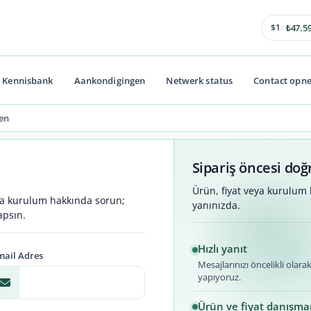
47.5
$1
=
₺
Kennisbank
Aankondigingen
Netwerk status
Contact opn
en
Sipariş öncesi doğ
Ürün, fiyat veya kurulum 
ya kurulum hakkında sorun;
yanınızda.
apsın.
Hızlı yanıt
mail Adres
Mesajlarınızı öncelikli olar
yapıyoruz.
Ürün ve fiyat danışman