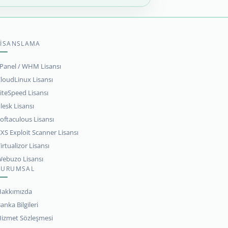
LİSANSLAMA
Panel / WHM Lisansı
loudLinux Lisansı
iteSpeed Lisansı
lesk Lisansı
oftaculous Lisansı
XS Exploit Scanner Lisansı
irtualizor Lisansı
ebuzo Lisansı
KURUMSAL
akkımızda
anka Bilgileri
izmet Sözleşmesi