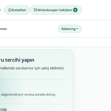
9
Bestellen
Winkelwagen bekijken
0
emen
Rekening
ru tercihi yapın
hakkında sorularınız için satış ekibimiz
ak değerlendiriyor ve kısa sürede dönüş
lığı