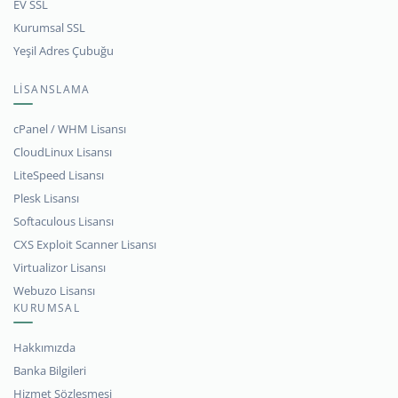
EV SSL
Kurumsal SSL
Yeşil Adres Çubuğu
LİSANSLAMA
cPanel / WHM Lisansı
CloudLinux Lisansı
LiteSpeed Lisansı
Plesk Lisansı
Softaculous Lisansı
CXS Exploit Scanner Lisansı
Virtualizor Lisansı
Webuzo Lisansı
KURUMSAL
Hakkımızda
Banka Bilgileri
Hizmet Sözleşmesi