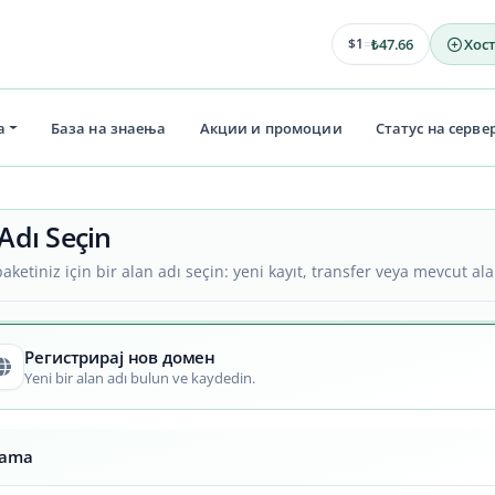
47.66
Хос
$1
=
₺
а
База на знаења
Акции и промоции
Статус на серве
Adı Seçin
aketiniz için bir alan adı seçin: yeni kayıt, transfer veya mevcut ala
Регистрирај нов домен
Yeni bir alan adı bulun ve kaydedin.
rama