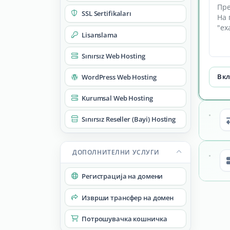
SSL Sertifikaları
Lisanslama
Sınırsız Web Hosting
Вкл
WordPress Web Hosting
Kurumsal Web Hosting
Sınırsız Reseller (Bayi) Hosting
ДОПОЛНИТЕЛНИ УСЛУГИ
Регистрација на домени
Изврши трансфер на домен
Потрошувачка кошничка