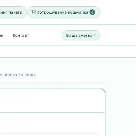
тинг пакети
Потрошувачка кошничка
0
ри
Контакт
Ваша сметка
n adınızı kullanın.