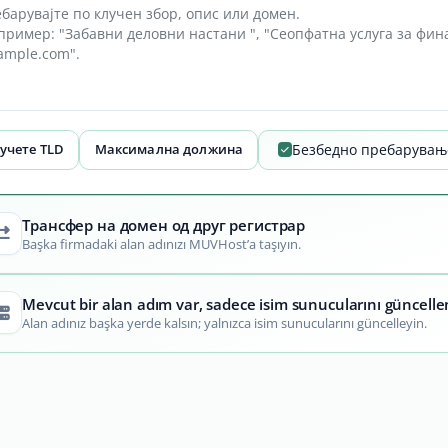
учете TLD
Максимална должина
Безбедно пребарувањ
Трансфер на домен од друг регистрар
Başka firmadaki alan adınızı MUVHost’a taşıyın.
Mevcut bir alan adım var, sadece isim sunucularını güncell
Alan adınız başka yerde kalsın; yalnızca isim sunucularını güncelleyin.