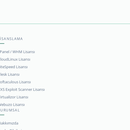
LİSANSLAMA
Panel / WHM Lisansı
loudLinux Lisansı
iteSpeed Lisansı
lesk Lisansı
oftaculous Lisansı
XS Exploit Scanner Lisansı
irtualizor Lisansı
ebuzo Lisansı
KURUMSAL
akkımızda