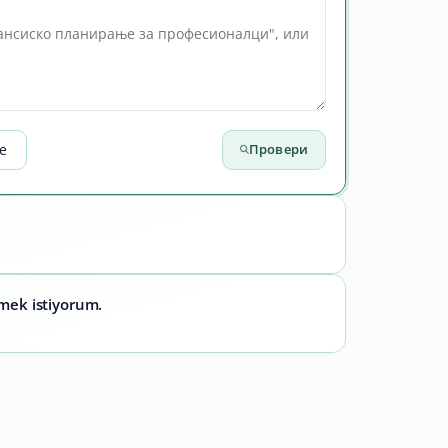
е
Провери
emek istiyorum.