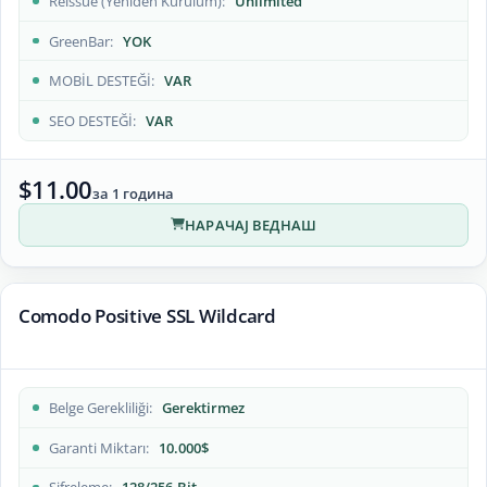
Reissue (Yeniden Kurulum)
Unlimited
GreenBar
YOK
MOBİL DESTEĞİ
VAR
SEO DESTEĞİ
VAR
$11.00
за 1 година
НАРАЧАЈ ВЕДНАШ
Comodo Positive SSL Wildcard
Belge Gerekliliği
Gerektirmez
Garanti Miktarı
10.000$