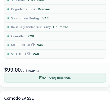
Şifreleme
128/256-Bit
Doğrulama Türü
Domain
Subdomain Desteği
VAR
Reissue (Yeniden Kurulum)
Unlimited
GreenBar
YOK
MOBİL DESTEĞİ
VAR
SEO DESTEĞİ
VAR
$99.00
за 1 година
НАРАЧАЈ ВЕДНАШ
Comodo EV SSL