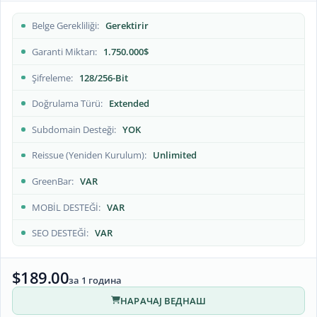
Belge Gerekliliği
Gerektirir
Garanti Miktarı
1.750.000$
Şifreleme
128/256-Bit
Doğrulama Türü
Extended
Subdomain Desteği
YOK
Reissue (Yeniden Kurulum)
Unlimited
GreenBar
VAR
MOBİL DESTEĞİ
VAR
SEO DESTEĞİ
VAR
$189.00
за 1 година
НАРАЧАЈ ВЕДНАШ