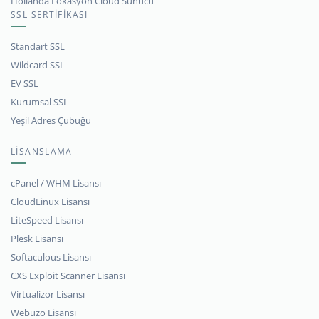
Hollanda Lokasyon Cloud Sunucu
SSL SERTİFİKASI
Standart SSL
Wildcard SSL
EV SSL
Kurumsal SSL
Yeşil Adres Çubuğu
LİSANSLAMA
cPanel / WHM Lisansı
CloudLinux Lisansı
LiteSpeed Lisansı
Plesk Lisansı
Softaculous Lisansı
CXS Exploit Scanner Lisansı
Virtualizor Lisansı
Webuzo Lisansı