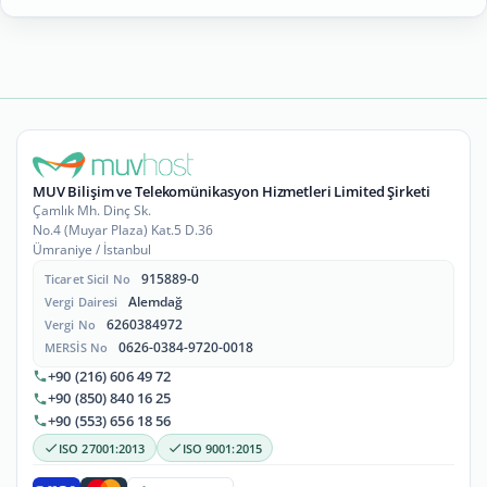
MUV Bilişim ve Telekomünikasyon Hizmetleri Limited Şirketi
Çamlık Mh. Dinç Sk.
No.4 (Muyar Plaza) Kat.5 D.36
Ümraniye / İstanbul
915889-0
Ticaret Sicil No
Alemdağ
Vergi Dairesi
6260384972
Vergi No
0626-0384-9720-0018
MERSİS No
+90 (216) 606 49 72
+90 (850) 840 16 25
+90 (553) 656 18 56
ISO 27001:2013
ISO 9001:2015