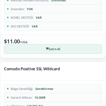
Reissue (Yeniden Kurulum)
Unlimited
GreenBar
YOK
MOBİL DESTEĞİ
VAR
SEO DESTEĞİ
VAR
$11.00
Yıllık
Satın Al
Comodo Positive SSL Wildcard
Belge Gerekliliği
Gerektirmez
Garanti Miktarı
10.000$