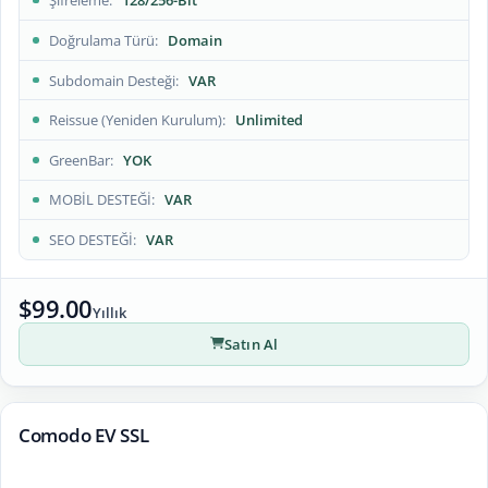
Şifreleme
128/256-Bit
Doğrulama Türü
Domain
Subdomain Desteği
VAR
Reissue (Yeniden Kurulum)
Unlimited
GreenBar
YOK
MOBİL DESTEĞİ
VAR
SEO DESTEĞİ
VAR
$99.00
Yıllık
Satın Al
Comodo EV SSL