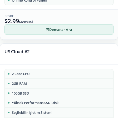
Online Kontrol Paneli
DESDE
$2.99
Mensual
Demanar Ara
US Cloud #2
2 Core CPU
2GB RAM
100GB SSD
Yüksek Performans SSD Disk
Seçilebilir İşletim Sistemi