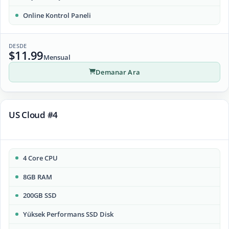
Online Kontrol Paneli
DESDE
$11.99
Mensual
Demanar Ara
US Cloud #4
4 Core CPU
8GB RAM
200GB SSD
Yüksek Performans SSD Disk