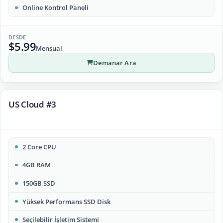
Online Kontrol Paneli
DESDE
$5.99
Mensual
Demanar Ara
US Cloud #3
2 Core CPU
4GB RAM
150GB SSD
Yüksek Performans SSD Disk
Seçilebilir İşletim Sistemi