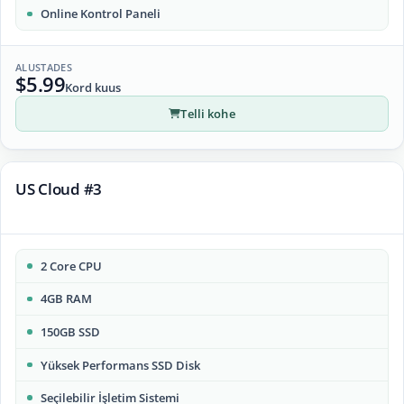
Online Kontrol Paneli
ALUSTADES
$5.99
Kord kuus
Telli kohe
US Cloud #3
2 Core CPU
4GB RAM
150GB SSD
Yüksek Performans SSD Disk
Seçilebilir İşletim Sistemi