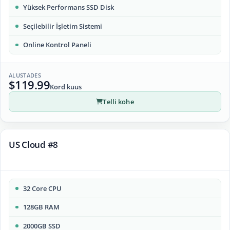
Yüksek Performans SSD Disk
Seçilebilir İşletim Sistemi
Online Kontrol Paneli
ALUSTADES
$119.99
Kord kuus
Telli kohe
US Cloud #8
32 Core CPU
128GB RAM
2000GB SSD