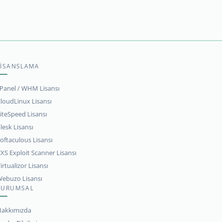
LİSANSLAMA
Panel / WHM Lisansı
loudLinux Lisansı
iteSpeed Lisansı
lesk Lisansı
oftaculous Lisansı
XS Exploit Scanner Lisansı
irtualizor Lisansı
ebuzo Lisansı
KURUMSAL
akkımızda