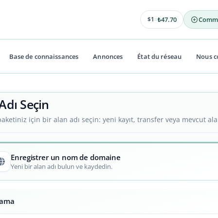
47.70
$1
=
₺
Base de connaissances
Annonces
État du réseau
Nous c
Adı Seçin
aketiniz için bir alan adı seçin: yeni kayıt, transfer veya mevcut ala
Enregistrer un nom de domaine
Yeni bir alan adı bulun ve kaydedin.
rama