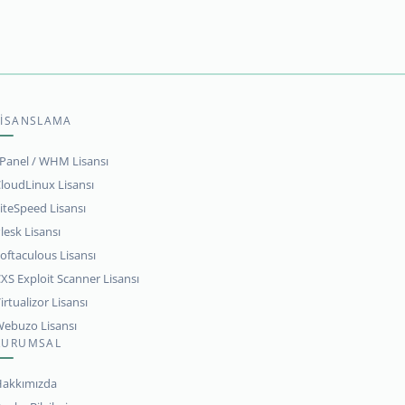
LİSANSLAMA
Panel / WHM Lisansı
loudLinux Lisansı
iteSpeed Lisansı
lesk Lisansı
oftaculous Lisansı
XS Exploit Scanner Lisansı
irtualizor Lisansı
ebuzo Lisansı
KURUMSAL
akkımızda