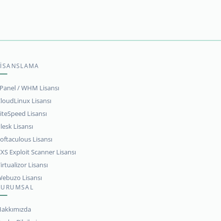
LİSANSLAMA
Panel / WHM Lisansı
loudLinux Lisansı
iteSpeed Lisansı
lesk Lisansı
oftaculous Lisansı
XS Exploit Scanner Lisansı
irtualizor Lisansı
ebuzo Lisansı
KURUMSAL
akkımızda