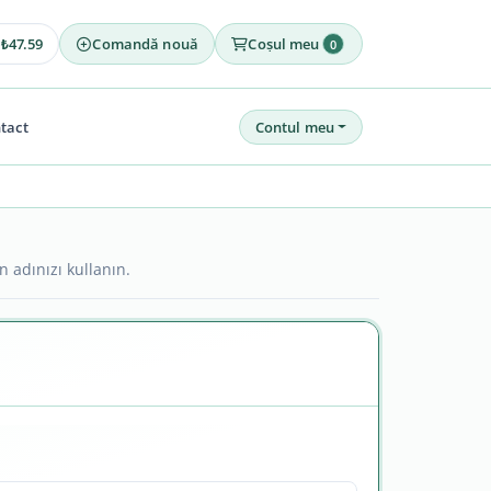
47.59
Comandă nouă
Coșul meu
=
₺
0
tact
Contul meu
n adınızı kullanın.