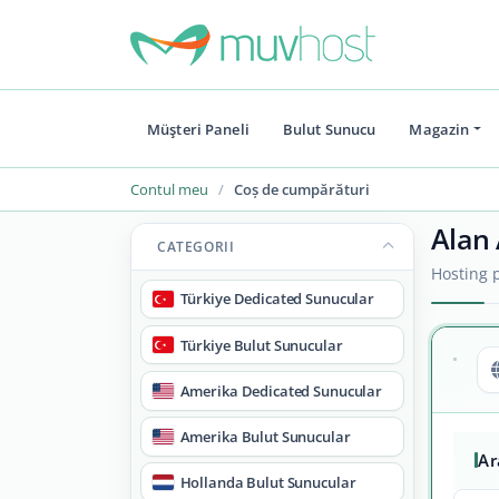
Müşteri Paneli
Bulut Sunucu
Magazin
Contul meu
Coș de cumpărături
Alan 
CATEGORII
Hosting p
Türkiye Dedicated Sunucular
Türkiye Bulut Sunucular
Amerika Dedicated Sunucular
Amerika Bulut Sunucular
A
Hollanda Bulut Sunucular