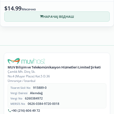
$14.99
Месечно
НАРАЧАЈ ВЕДНАШ
MUV Bilişim ve Telekomünikasyon Hizmetleri Limited Şirketi
Çamlık Mh. Dinç Sk.
No.4 (Muyar Plaza) Kat.5 D.36
Ümraniye / İstanbul
915889-0
Ticaret Sicil No
Alemdağ
Vergi Dairesi
6260384972
Vergi No
0626-0384-9720-0018
MERSİS No
+90 (216) 606 49 72