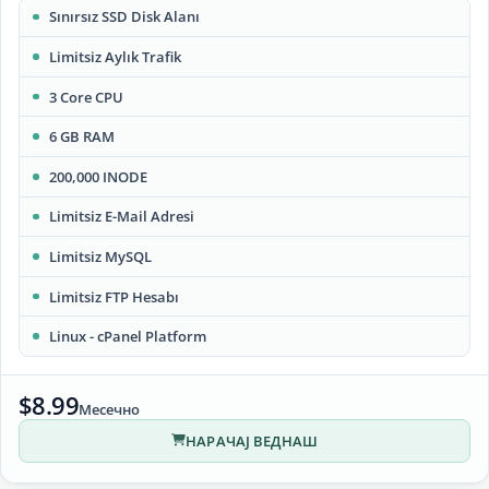
Sınırsız SSD Disk Alanı
Limitsiz Aylık Trafik
3 Core CPU
6 GB RAM
200,000 INODE
Limitsiz E-Mail Adresi
Limitsiz MySQL
Limitsiz FTP Hesabı
Linux - cPanel Platform
$8.99
Месечно
НАРАЧАЈ ВЕДНАШ