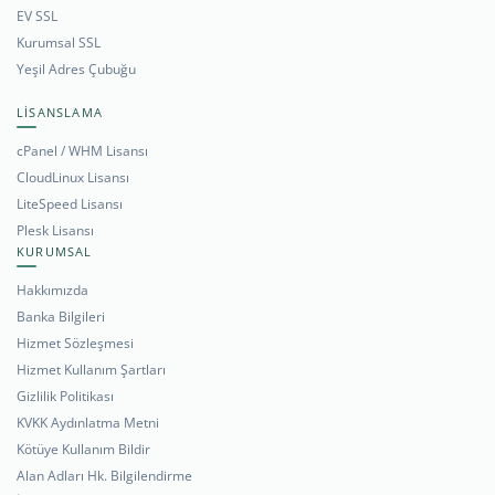
EV SSL
Kurumsal SSL
Yeşil Adres Çubuğu
LİSANSLAMA
cPanel / WHM Lisansı
CloudLinux Lisansı
LiteSpeed Lisansı
Plesk Lisansı
KURUMSAL
Hakkımızda
Banka Bilgileri
Hizmet Sözleşmesi
Hizmet Kullanım Şartları
Gizlilik Politikası
KVKK Aydınlatma Metni
Kötüye Kullanım Bildir
Alan Adları Hk. Bilgilendirme