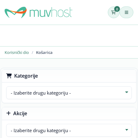
0
Korisnički dio
Košarica
Kategorije
Akcije